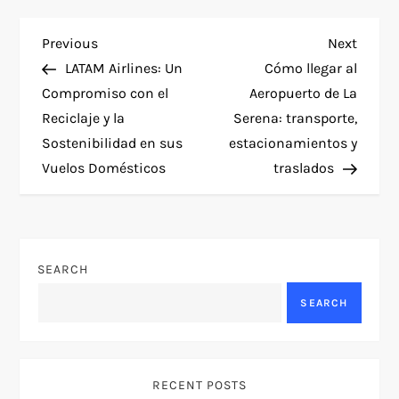
P
Previous
Next
Previous
Next
Post
Post
LATAM Airlines: Un
Cómo llegar al
o
Compromiso con el
Aeropuerto de La
Reciclaje y la
Serena: transporte,
s
Sostenibilidad en sus
estacionamientos y
t
Vuelos Domésticos
traslados
n
a
SEARCH
v
SEARCH
i
g
RECENT POSTS